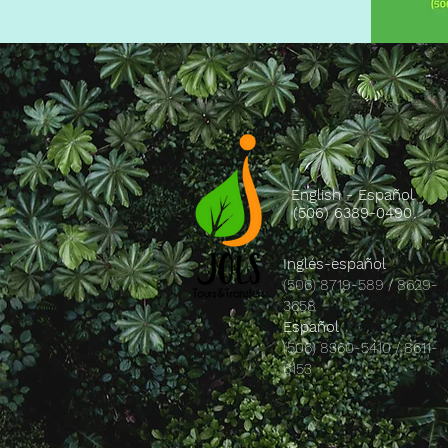
English - Español
(506) 6389-0490
Inglés-español
(506) 8719-589 / 8629-
3658
Español
(506) 8360-5410 / 8611-
6153