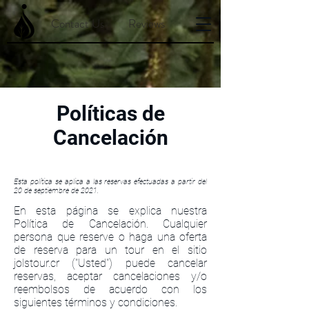
Contact Us
Reviews
Políticas de
Cancelación
Esta política se aplica a las reservas efectuadas a partir del
20 de septiembre de 2021.
En esta página se explica nuestra
Política de Cancelación. Cualquier
persona que reserve o haga una oferta
de reserva para un tour en el sitio
jolstour.cr ("Usted") puede cancelar
reservas, aceptar cancelaciones y/o
reembolsos de acuerdo con los
siguientes términos y condiciones.